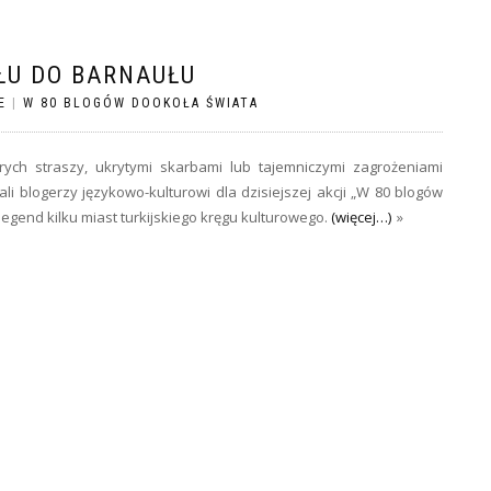
ŁU DO BARNAUŁU
E
|
W 80 BLOGÓW DOOKOŁA ŚWIATA
rych straszy, ukrytymi skarbami lub tajemniczymi zagrożeniami
li blogerzy językowo-kulturowi dla dzisiejszej akcji „W 80 blogów
egend kilku miast turkijskiego kręgu kulturowego.
(więcej…)