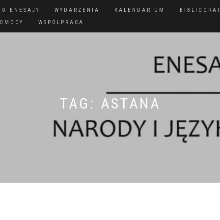
GO ENESAJ?
WYDARZENIA
KALENDARIUM
BIBLIOGRA
POMOCY
WSPÓŁPRACA
TAG:
ASTANA