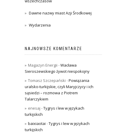
wszechczasów
Dawne nazwy miast Azji Środkowej
Wydarzenia
NAJNOWSZE KOMENTARZE
Magazyn Energii
-
Wacława
Sieroszewskiego żywot niespokojny
Tomasz Szczepański
-
Powiązania
uralsko-turkijskie, czyli Maryjczycy i ich
sąsiedzi – rozmowa z Piotrem
Talarczykiem
enesaj
-
Tygrys i lew w językach
turkijskich
baixiaotai
-
Tygrys i lew w językach
turkijskich