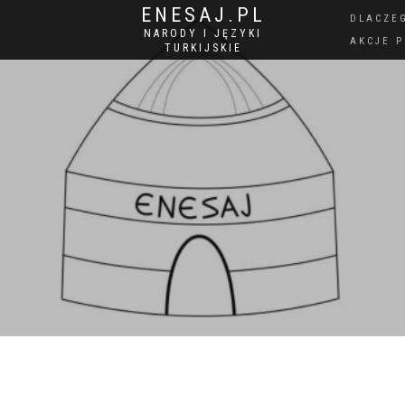
ENESAJ.PL
DLACZE
NARODY I JĘZYKI
AKCJE 
TURKIJSKIE